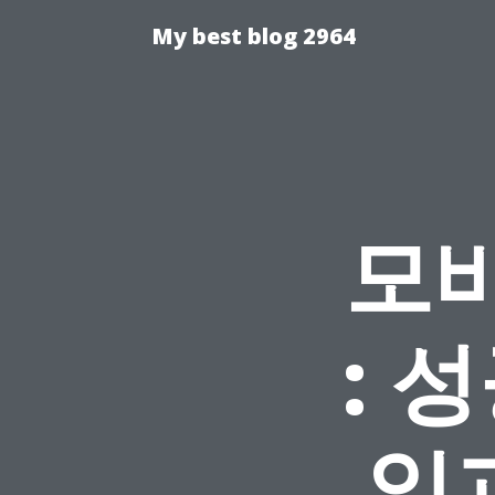
My best blog 2964
모
: 
일