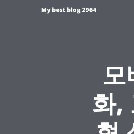
My best blog 2964
모
화,
형